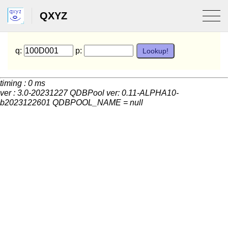
QXYZ
q:
p:
timing : 0 ms
ver : 3.0-20231227 QDBPool ver: 0.11-ALPHA10-
b2023122601 QDBPOOL_NAME = null